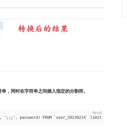
符串，同时在字符串之间插入指定的分割符。
, ';;;', password) FROM `user_20230224` limit 1