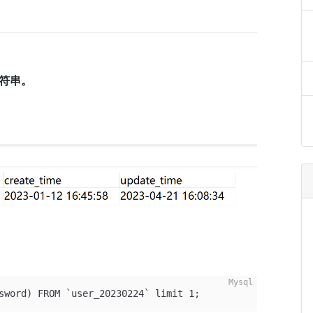
符串。
sword) FROM `user_20230224` limit 1;