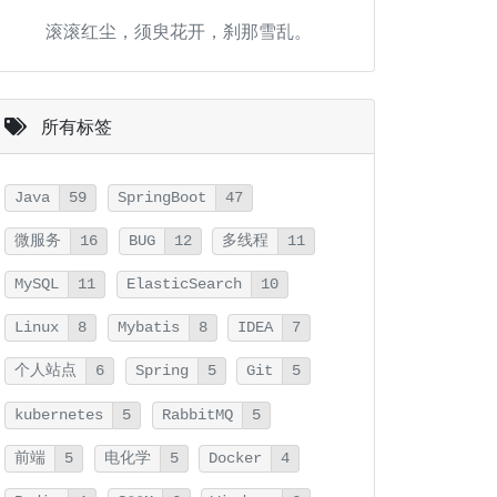
滚滚红尘，须臾花开，刹那雪乱。
所有标签
Java
59
SpringBoot
47
微服务
16
BUG
12
多线程
11
MySQL
11
ElasticSearch
10
Linux
8
Mybatis
8
IDEA
7
个人站点
6
Spring
5
Git
5
kubernetes
5
RabbitMQ
5
前端
5
电化学
5
Docker
4