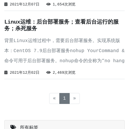
的。错误的部署命令为：nohup java -jar
2021年12月07日
1,654次浏览
MyFirstApi0-0.0.1-SNAPSH
Linux运维：后台部署服务；查看后台运行的服
务；杀死服务
背景Linux运维过程中，需要后台部署服务。实现系统版
本：CentOS 7.9后台部署服务nohup YourCommand &
命令可用于后台部署服务。nohup命令的全称为“no hang
up”，该命令可以将程序以忽略挂起信号的方式运行起来，
2021年12月02日
2,469次浏览
被运行的程序的输出信息将不会显示到终端。无论是
(current)
«
1
»
所有标签