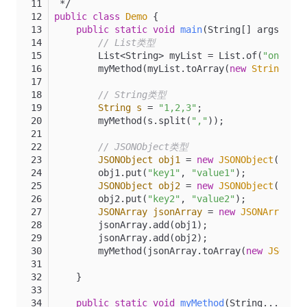
 */
public
class
Demo
 {
public
static
void
main
(String[] args)
thr
// List类型
        List<String> myList = List.of(
"one"
, 
"
        myMethod(myList.toArray(
new
String
[
0
])
// String类型
String
s
=
"1,2,3"
;
        myMethod(s.split(
","
));
// JSONObject类型
JSONObject
obj1
=
new
JSONObject
();
        obj1.put(
"key1"
, 
"value1"
);
JSONObject
obj2
=
new
JSONObject
();
        obj2.put(
"key2"
, 
"value2"
);
JSONArray
jsonArray
=
new
JSONArray
();
        jsonArray.add(obj1);
        jsonArray.add(obj2);
        myMethod(jsonArray.toArray(
new
JSONObj
    }
public
static
void
myMethod
(String... args