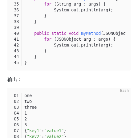
for
 (String arg : args) {
            System.out.println(arg);
        }
    }
public
static
void
myMethod
(JSONObject... 
for
 (JSONObject arg : args) {
            System.out.println(arg);
        }
    }
}
输出：
one
two
three
1
2
3
{
"key1"
:
"value1"
}
{
"key2"
:
"value2"
}