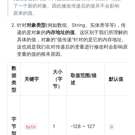
了一个新的对象。因此修改传递后的值并不会影响
原来的值。
针对
对象类型
(例如数组、String、实体类等等)，传
递的是对象的
内存地址的值
。这区别于我们所理解的
具体的值，对象的“值传递”针对的是它的内存地址。
这也就是我们在对传递后的变量进行修改时会影响原
变量的值的根本原因。
数
大小
据
取值范围/描
关键字
（字
默认值
类
述
节）
型
字
节
1
-128 ~ 127
byte
0
型