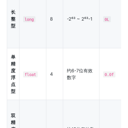
长
整
8
-2⁶³ ~ 2⁶³-1
long
0L
型
单
精
度
约6-7位有效
4
float
0.0f
浮
数字
点
型
双
精