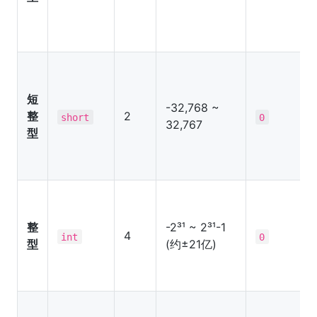
短
-32,768 ~
整
2
short
0
32,767
型
整
-2³¹ ~ 2³¹-1
4
int
0
型
(约±21亿)