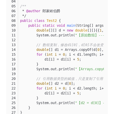
/**
 * 
@author
 郎家岭伯爵
 */
public
class
Test2
 {
public
static
void
main
(String[] args)
 {
double
[][] d = 
new
double
[][]{{
1
, 
2
, 
3
        System.out.println(
"【原始数组】--- "
 +
// 数组复制，修改d1[0]，d[0]不会改变
double
[] d1 = Arrays.copyOf(d[
0
], d[
0
]
for
 (
int
i
=
0
; i < d1.length; i++) {
            d1[i] = d1[i] + 
5
;
        }
        System.out.println(
"【Arrays.copyOf()
// 引用数据类型的赋值，只是复制了引用，修改d2
double
[] d2 = d[
0
];
for
 (
int
i
=
0
; i < d2.length; i++) {
            d2[i] = d2[i] + 
5
;
        }
        System.out.println(
"【d2 = d[0]】--- "
    }
}