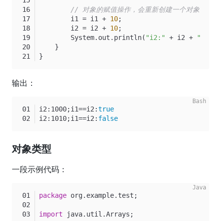
// 对象的赋值操作，会重新创建一个对象，i1 
        i1 = i1 + 
10
;
        i2 = i2 + 
10
;
        System.out.println(
"i2:"
 + i2 + 
";i1==
    }
}
输出：
i2:1000;i1==i2:
true
i2:1010;i1==i2:
false
对象类型
一段示例代码：
package
 org.example.test;
import
 java.util.Arrays;