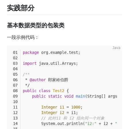
实践部分
基本数据类型的包装类
一段示例代码：
package
 org.example.test;
import
 java.util.Arrays;
/**
 * 
@author
 郎家岭伯爵
 */
public
class
Test2
 {
public
static
void
main
(String[] args)
 {
Integer
i1
=
1000
;
Integer
i2
=
 i1;
// 此时i1 和 i2 指向同一个对象
        System.out.println(
"i2:"
 + i2 + 
";i1==