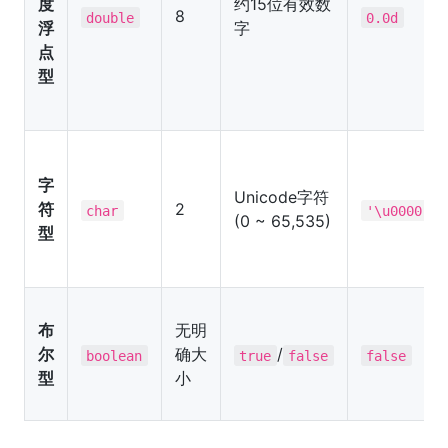
度
约15位有效数
8
double
0.0d
浮
字
点
型
字
Unicode字符
符
2
char
'\u0000'
(0 ~ 65,535)
型
布
无明
尔
确大
/
boolean
true
false
false
型
小