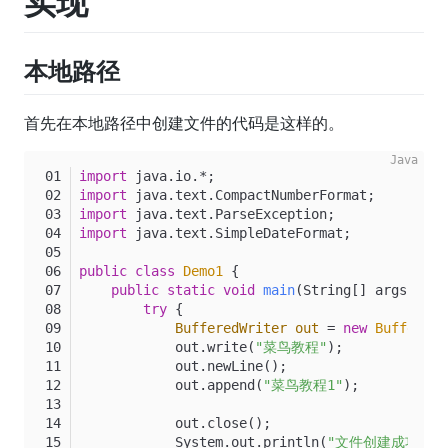
实现
本地路径
首先在本地路径中创建文件的代码是这样的。
import
 java.io.*;
import
 java.text.CompactNumberFormat;
import
 java.text.ParseException;
import
 java.text.SimpleDateFormat;
public
class
Demo1
 {
public
static
void
main
(String[] args)
thr
try
 {
BufferedWriter
out
=
new
BufferedW
            out.write(
"菜鸟教程"
);
            out.newLine();
            out.append(
"菜鸟教程1"
);
            out.close();
            System.out.println(
"文件创建成功！"