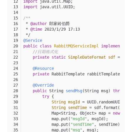
import
 java.util.Map;
import
 java.util.UUID;
/**
 * 
@author
 郎家岭伯爵
 * 
@time
 2023/1/29 17:13
 */
@Service
public
class
RabbitMQServiceImpl
implements
Ra
//日期格式化
private
static
SimpleDateFormat
sdf
=
new
@Resource
private
 RabbitTemplate rabbitTemplate;
@Override
public
 String 
sendMsg
(String msg)
throws
 E
try
 {
String
msgId
=
 UUID.randomUUID().t
String
sendTime
=
 sdf.format(
new
D
            Map<String, Object> map = 
new
Hash
            map.put(
"msgId"
, msgId);
            map.put(
"sendTime"
, sendTime);
            map.put(
"msg"
, msg);