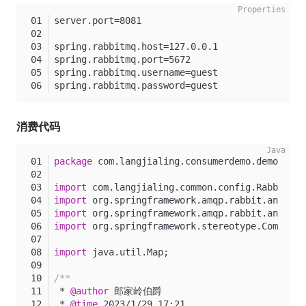
server.port=8081
spring.rabbitmq.host=127.0.0.1
spring.rabbitmq.port=5672
spring.rabbitmq.username=guest
spring.rabbitmq.password=guest
消费代码
package
 com.langjialing.consumerdemo.demo;
import
 com.langjialing.common.config.RabbitMQC
import
 org.springframework.amqp.rabbit.annotat
import
 org.springframework.amqp.rabbit.annotat
import
 org.springframework.stereotype.Componen
import
 java.util.Map;
/**
 * 
@author
 郎家岭伯爵
 * 
@time
 2023/1/29 17:21