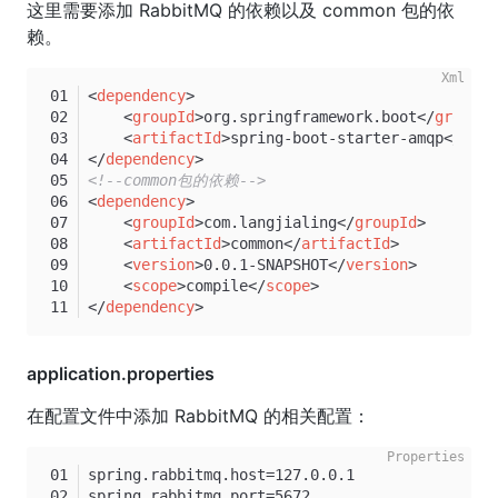
这里需要添加 RabbitMQ 的依赖以及 common 包的依
赖。
<
dependency
>
<
groupId
>
org.springframework.boot
</
groupId
<
artifactId
>
spring-boot-starter-amqp
</
arti
</
dependency
>
<!--common包的依赖-->
<
dependency
>
<
groupId
>
com.langjialing
</
groupId
>
<
artifactId
>
common
</
artifactId
>
<
version
>
0.0.1-SNAPSHOT
</
version
>
<
scope
>
compile
</
scope
>
</
dependency
>
application.properties
在配置文件中添加 RabbitMQ 的相关配置：
spring.rabbitmq.host=127.0.0.1
spring.rabbitmq.port=5672