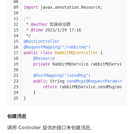
import
 javax.annotation.Resource;
/**
 * 
@author
 郎家岭伯爵
 * 
@time
 2023/1/29 17:16
 */
@RestController
@RequestMapping("/rabbitmq")
public
class
RabbitMQController
 {
@Resource
private
 RabbitMQService rabbitMQService;
@PostMapping("/sendMsg")
public
 String 
sendMsg
(
@RequestParam(name =
return
 rabbitMQService.sendMsg(msg);
    }
}
创建消息
调用 Controller 提供的接口来创建消息。