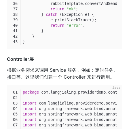
            rabbitTemplate.convertAndSend(Rabb
return
"ok"
;
        } 
catch
 (Exception e) {
            e.printStackTrace();
return
"error"
;
        }
    }
}
Controller层
根据业务需求来调用 Service 服务，例如：定时任务、
接口等。这里我们创建一个 Controller 来进行调用。
package
 com.langjialing.providerdemo.controlle
import
 com.langjialing.providerdemo.service.Ra
import
 org.springframework.web.bind.annotation
import
 org.springframework.web.bind.annotation
import
 org.springframework.web.bind.annotation
import
 org.springframework.web.bind.annotation