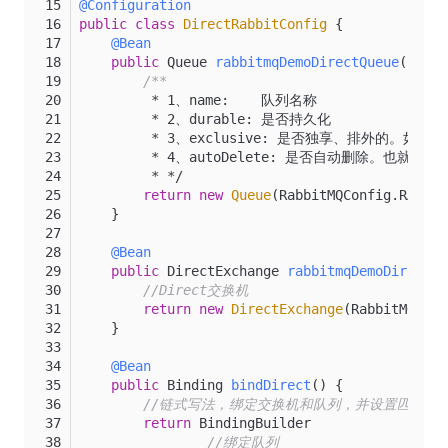
@Configuration
public
class
DirectRabbitConfig
 {
@Bean
public
 Queue 
rabbitmqDemoDirectQueue
()
 {
/**
         * 1、name:    队列名称
         * 2、durable: 是否持久化
         * 3、exclusive: 是否独享、排外的
         * 4、autoDelete: 是否自动删除
         * */
return
new
Queue
(RabbitMQConfig.RABBIT
    }
@Bean
public
 DirectExchange 
rabbitmqDemoDirectEx
//Direct交换机
return
new
DirectExchange
(RabbitMQConf
    }
@Bean
public
 Binding 
bindDirect
()
 {
//链式写法，绑定交换机和队列，并设置匹配键
return
 BindingBuilder
//绑定队列