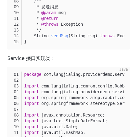
/**
     * 发送消息
     * 
@param
 msg
     * 
@return
     * 
@throws
 Exception
     */
    String 
sendMsg
(String msg)
throws
 Exceptio
}
Service 接口实现类：
package
 com.langjialing.providerdemo.service.i
import
 com.langjialing.common.config.RabbitMQC
import
 com.langjialing.providerdemo.service.Ra
import
 org.springframework.amqp.rabbit.core.Ra
import
 org.springframework.stereotype.Service;
import
 javax.annotation.Resource;
import
 java.text.SimpleDateFormat;
import
 java.util.Date;
import
 java.util.HashMap;