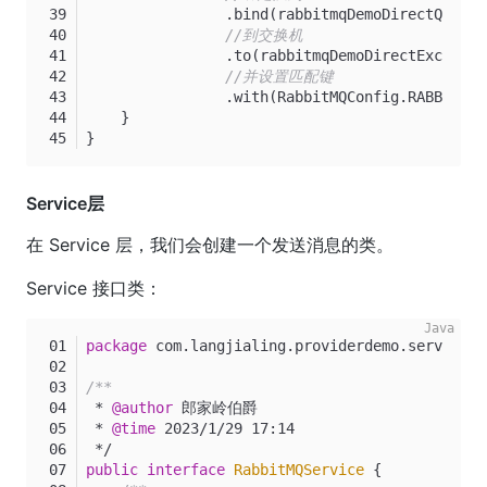
                .bind(rabbitmqDemoDirectQueue(
//到交换机
                .to(rabbitmqDemoDirectExchange
//并设置匹配键
                .with(RabbitMQConfig.RABBITMQ_
    }
}
Service层
在 Service 层，我们会创建一个发送消息的类。
Service 接口类：
package
 com.langjialing.providerdemo.service;
/**
 * 
@author
 郎家岭伯爵
 * 
@time
 2023/1/29 17:14
 */
public
interface
RabbitMQService
 {