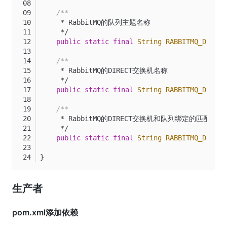
/**
     * RabbitMQ的队列主题名称
     */
public
static
final
String
RABBITMQ_DEMO_T
/**
     * RabbitMQ的DIRECT交换机名称
     */
public
static
final
String
RABBITMQ_DEMO_D
/**
     * RabbitMQ的DIRECT交换机和队列绑定的匹配键 Dir
     */
public
static
final
String
RABBITMQ_DEMO_D
}
生产者
pom.xml添加依赖