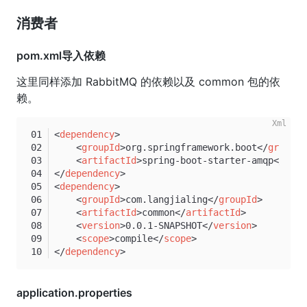
消费者
pom.xml导入依赖
这里同样添加 RabbitMQ 的依赖以及 common 包的依
赖。
<
dependency
>
<
groupId
>
org.springframework.boot
</
groupId
<
artifactId
>
spring-boot-starter-amqp
</
arti
</
dependency
>
<
dependency
>
<
groupId
>
com.langjialing
</
groupId
>
<
artifactId
>
common
</
artifactId
>
<
version
>
0.0.1-SNAPSHOT
</
version
>
<
scope
>
compile
</
scope
>
</
dependency
>
application.properties