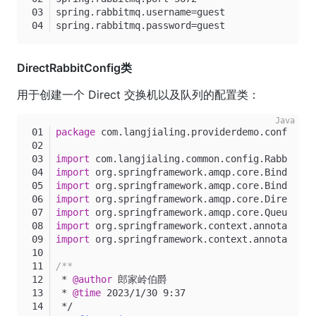
spring.rabbitmq.username=guest
spring.rabbitmq.password=guest
DirectRabbitConfig类
用于创建一个 Direct 交换机以及队列的配置类：
package
 com.langjialing.providerdemo.config;
import
 com.langjialing.common.config.RabbitMQC
import
 org.springframework.amqp.core.Binding;
import
 org.springframework.amqp.core.BindingBu
import
 org.springframework.amqp.core.DirectExc
import
 org.springframework.amqp.core.Queue;
import
 org.springframework.context.annotation.
import
 org.springframework.context.annotation.
/**
 * 
@author
 郎家岭伯爵
 * 
@time
 2023/1/30 9:37
 */