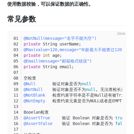
使用数据校验，可以保证数据的正确性。
常见参数
@NotNull(message="名字不能为空")
private
 String userName;
@Max(value=120,message="年龄最大不能查过120")
private
int
 age;
@Email(message="邮箱格式错误")
private
 String email;
空检查
@Null
       验证对象是否为
null
@NotNull
    验证对象是否不为
null
, 无法查检长度为
0
@NotBlank
   检查约束字符串是不是Null还有被Trim
@NotEmpty
   检查约束元素是否为NULL或者是EMPTY.
Booelan检查
@AssertTrue
     验证 Boolean 对象是否为 
true
@AssertFalse
    验证 Boolean 对象是否为 
false