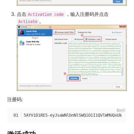
点击
，输入注册码并点击
Activation code
。
Activate
注册码:
5AYV1D1RE5-eyJsaWNlbnNlSWQiOiI1QVlWMUQxUkU1Iiw