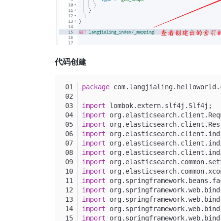
代码创建
package
 com.langjialing.helloworld.
import
 lombok.extern.slf4j.Slf4j;
import
 org.elasticsearch.client.Req
import
 org.elasticsearch.client.Res
import
 org.elasticsearch.client.ind
import
 org.elasticsearch.client.ind
import
 org.elasticsearch.client.ind
import
 org.elasticsearch.common.set
import
 org.elasticsearch.common.xco
import
 org.springframework.beans.fa
import
 org.springframework.web.bind
import
 org.springframework.web.bind
import
 org.springframework.web.bind
import
 org.springframework.web.bind