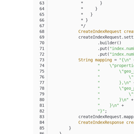
             *       }
             *     }
             *   }
             * }
             */
CreateIndexRequest
crea
            createIndexRequest.sett
                    .builder()
                    .put(
"index.num
                    .put(
"index.num
String
mapping
=
"{\n"
 
"    \"properti
"        \"geo_
"            \"
"        },\n"
 
"        \"geo_
"            \"
"        }\n"
 +
"    }\n"
 +
"}"
;
            createIndexRequest.mapp
CreateIndexResponse
cre
        }
    }