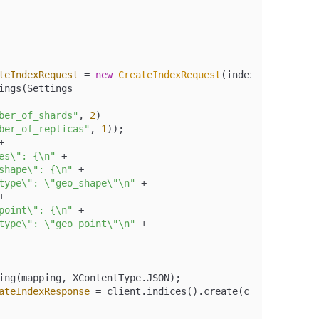
teIndexRequest
=
new
CreateIndexRequest
(indexName);
ings(Settings
ber_of_shards"
, 
2
)
ber_of_replicas"
, 
1
));
+
es\": {\n"
 +
shape\": {\n"
 +
type\": \"geo_shape\"\n"
 +
+
point\": {\n"
 +
type\": \"geo_point\"\n"
 +
ing(mapping, XContentType.JSON);
ateIndexResponse
=
 client.indices().create(createIndexRe