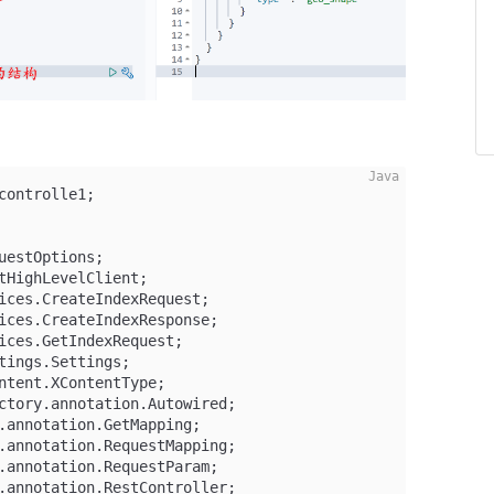
controlle1;
uestOptions;
tHighLevelClient;
ices.CreateIndexRequest;
ices.CreateIndexResponse;
ices.GetIndexRequest;
tings.Settings;
ntent.XContentType;
ctory.annotation.Autowired;
.annotation.GetMapping;
.annotation.RequestMapping;
.annotation.RequestParam;
.annotation.RestController;