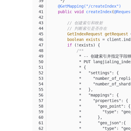
     */
@GetMapping("/createIndex")
public
void
createIndex
(
@Reques
// 创建索引和映射
// 判断索引是否存在
GetIndexRequest
getRequest
boolean
exists
=
 client.ind
if
 (!exists) {
/**
             * -- 创建索引并指定字段
             * PUT langjialing_inde
             * {
             *   "settings": {
             *     "number_of_
             *     "number_of_
             *   },
             *   "mappings": {
             *     "properties": {
             *       "geo_point": {
             *         "type": "geo
             *       },
             *       "geo_json":{
             *         "type": "geo