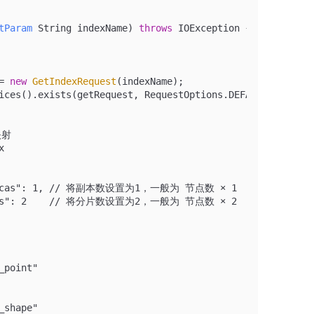
tParam
 String indexName)
throws
 IOException {
=
new
GetIndexRequest
(indexName);
ices().exists(getRequest, RequestOptions.DEFAULT);
映射
x
replicas": 1, // 将副本数设置为1，一般为 节点数 × 1
shards": 2    // 将分片数设置为2，一般为 节点数 × 2
_point"
_shape"