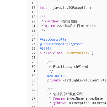
import
 java.io.IOException;
/**
 * 
@author
 郎家岭伯爵
 * 
@time
 2024年6月21日16:47:48
 */
@RestController
@RequestMapping("/es4")
@Slf4j
public
class
EsController4
 {
/**
     * Elasticsearch客户端
     */
@Autowired
private
 RestHighLevelClient cli
/**
     * 创建复杂结构的索引。
     * 
@param
 indexName indexName
     * 
@throws
 IOException IOExcept