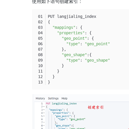
使用如下语句创建索引：
PUT langjialing_index
{
"mappings"
: {
"properties"
: {
"geo_point"
: {
"type"
: 
"geo_point"
      },
"geo_shape"
:{
"type"
: 
"geo_shape"
      }
    }
  }
}