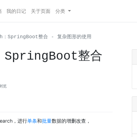
档
我的日记
关于页面
分类
rch：SpringBoot整合 - 复杂图形的使用
：SpringBoot整合
次浏览
Search，进行
单条
和
批量
数据的增删改查，