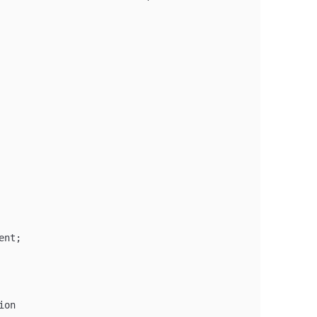
ent;
ion