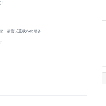
点！
定，请尝试重载Web服务；
存；