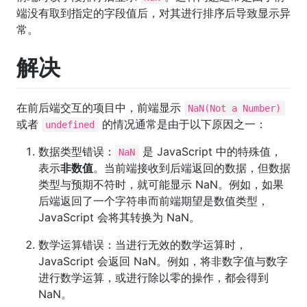
端没有取到指定的字段值后，对其进行排序后导致显示异
常。
解决
在前后端交互的项目中，前端显示
NaN(Not a Number)
或者
的情况通常是由于以下原因之一：
undefined
数据类型错误：
是 JavaScript 中的特殊值，
NaN
表示
非数值
。当前端接收到后端返回的数据，但数据
类型与预期不符时，就可能显示 NaN。例如，如果
后端返回了一个字符串而前端期望是数值类型，
JavaScript 会将其转换为 NaN。
数学运算错误：当进行无效的数学运算时，
JavaScript 会返回 NaN。例如，将非数字值与数字
进行数学运算，或进行除以零的操作，都会得到
NaN。