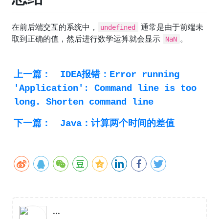
在前后端交互的系统中，
通常是由于前端未
undefined
取到正确的值，然后进行数学运算就会显示
。
NaN
上一篇：
IDEA报错：Error running
'Application': Command line is too
long. Shorten command line
下一篇：
Java：计算两个时间的差值