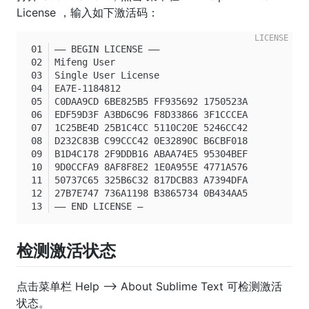
License ，输入如下激活码：
—– BEGIN LICENSE —–
Mifeng User
Single User License
EA7E-1184812
C0DAA9CD 6BE825B5 FF935692 1750523A
EDF59D3F A3BD6C96 F8D33866 3F1CCCEA
1C25BE4D 25B1C4CC 5110C20E 5246CC42
D232C83B C99CCC42 0E32890C B6CBF018
B1D4C178 2F9DDB16 ABAA74E5 95304BEF
9D0CCFA9 8AF8F8E2 1E0A955E 4771A576
50737C65 325B6C32 817DCB83 A7394DFA
27B7E747 736A1198 B3865734 0B434AA5
—— END LICENSE —
检测激活状态
点击菜单栏 Help —> About Sublime Text 可检测激活
状态。