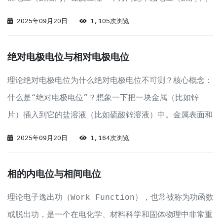
就让反应往反方向跑。核心概念：平衡状态首先，要理解
2025年09月20日
1,105次浏览
“净的”反应，得先知道什么是“平衡”状态。对于一个简单
的电化学反应（以铜电极为例）：Cu²⁺ +
绝对电极电位与相对电极电位
理论绝对电极电位为什么绝对电极电位不可测？核心概念：
什么是“绝对电极电位”？想象一下把一块金属（比如锌
片）插入到它的盐溶液（比如硫酸锌溶液）中。金属表面和
溶液之间会发生化学反应，形成一层特殊的电荷层（我们称
2025年09月20日
1,164次浏览
之为“双电层”）。这个电荷层产生的电势差，就是这块金
属在该溶液中的绝对电极电位（图中表示为 φ
相的内电位与相间电位
理论电子逸出功（Work Function），也常被称为功函数
或脱出功，是一个在电化学、材料科学和固体物理中非常重