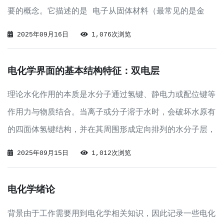
要的概念。它描述的是 电子从固体材料（最常见的是金
属）内部挣脱到其表面之外的真空中，所需要克服的最小能
2025年09月16日
1,076次浏览
量 。
电化学界面的基本结构特征：双电层
理论水化作用的本质是水分子通过氢键、静电力或配位键等
作用力与物质结合。当离子或分子溶于水时，会破坏水原有
的四面体氢键结构，并在其周围形成定向排列的水分子层，
称为水化膜。这个过程属于“溶剂化”的一种（以水为溶剂
2025年09月15日
1,012次浏览
时特称为水化），它促进了物质的溶解或离解。在电解质溶
液中，离子通常以水化离子的形式存在，例如
电化学绪论
背景由于工作需要用到电化学相关知识，因此记录一些电化